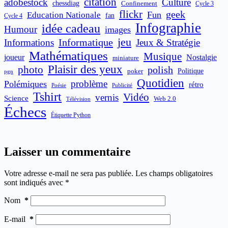
citation
adobestock
Culture
chessdiag
Confinement
Cycle 3
flickr
geek
Fun
Education Nationale
fan
Cycle 4
Infographie
idée cadeau
Humour
images
jeu
Informatique
Informations
Jeux & Stratégie
Mathématiques
Musique
joueur
Nostalgie
miniature
Plaisir des yeux
photo
polish
poker
Politique
pgn
Quotidien
problème
Polémiques
rétro
Publicité
Poésie
Tshirt
Vidéo
vernis
Science
Web 2.0
Télévision
Échecs
Étiquette Python
Laisser un commentaire
Votre adresse e-mail ne sera pas publiée.
Les champs obligatoires
sont indiqués avec
*
Nom
*
E-mail
*