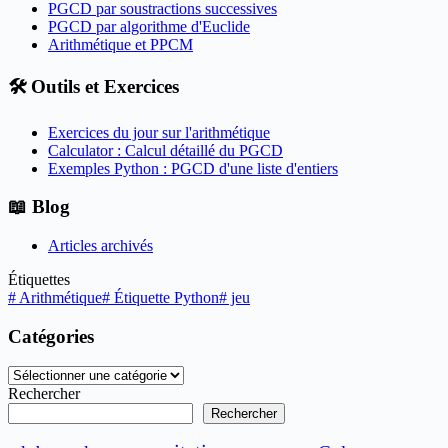
PGCD par soustractions successives
PGCD par algorithme d'Euclide
Arithmétique et PPCM
🛠️ Outils et Exercices
Exercices du jour sur l'arithmétique
Calculator : Calcul détaillé du PGCD
Exemples Python : PGCD d'une liste d'entiers
📖 Blog
Articles archivés
Étiquettes
#
Arithmétique
#
Étiquette Python
#
jeu
Catégories
Catégories
Rechercher
Rechercher