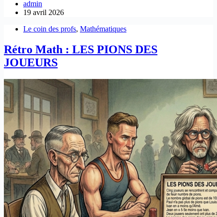
admin
19 avril 2026
Le coin des profs
,
Mathématiques
Rétro Math : LES PIONS DES
JOUEURS