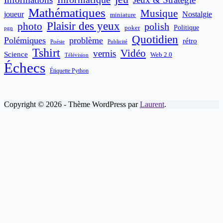
Mathématiques
Musique
joueur
Nostalgie
miniature
Plaisir des yeux
photo
polish
poker
Politique
pgn
Quotidien
Polémiques
problème
rétro
Publicité
Poésie
Tshirt
Vidéo
vernis
Science
Web 2.0
Télévision
Échecs
Étiquette Python
Copyright © 2026 - Thème WordPress par
Laurent
.