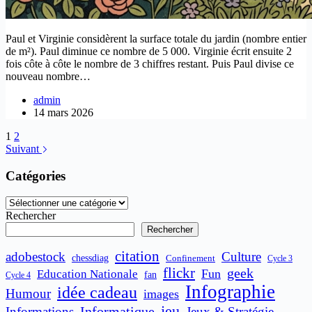
Paul et Virginie considèrent la surface totale du jardin (nombre entier
de m²). Paul diminue ce nombre de 5 000. Virginie écrit ensuite 2
fois côte à côte le nombre de 3 chiffres restant. Puis Paul divise ce
nouveau nombre…
admin
14 mars 2026
1
2
Suivant
Catégories
Catégories
Rechercher
Rechercher
citation
adobestock
Culture
chessdiag
Confinement
Cycle 3
flickr
geek
Fun
Education Nationale
fan
Cycle 4
Infographie
idée cadeau
Humour
images
jeu
Informatique
Informations
Jeux & Stratégie