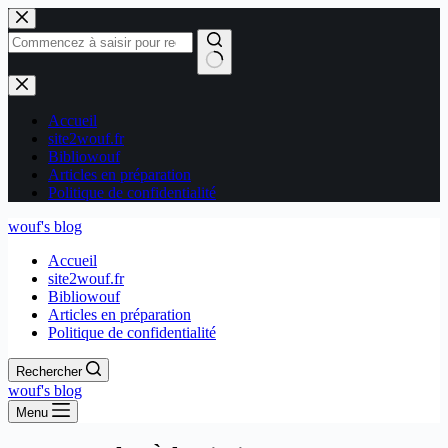
Passer
au
contenu
Aucun
résultat
Accueil
site2wouf.fr
Bibliowouf
Articles en préparation
Politique de confidentialité
wouf's blog
Accueil
site2wouf.fr
Bibliowouf
Articles en préparation
Politique de confidentialité
Rechercher
wouf's blog
Menu