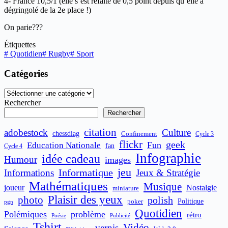
4- France 10,5/1 (elle s’est refaite de 0,5 point depuis qu’elle a
dégringolé de la 2e place !)
On parie???
Étiquettes
#
Quotidien
#
Rugby
#
Sport
Catégories
Catégories
Rechercher
Rechercher
citation
adobestock
Culture
chessdiag
Confinement
Cycle 3
flickr
geek
Fun
Education Nationale
fan
Cycle 4
Infographie
idée cadeau
Humour
images
jeu
Informatique
Informations
Jeux & Stratégie
Mathématiques
Musique
joueur
Nostalgie
miniature
Plaisir des yeux
photo
polish
poker
Politique
pgn
Quotidien
Polémiques
problème
rétro
Publicité
Poésie
Tshirt
Vidéo
vernis