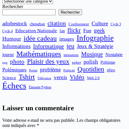
Catégories
Rechercher
Rechercher
citation
adobestock
Culture
chessdiag
Confinement
Cycle 3
flickr
geek
Fun
Education Nationale
fan
Cycle 4
Infographie
idée cadeau
Humour
images
jeu
Informatique
Informations
Jeux & Stratégie
Mathématiques
Musique
joueur
Nostalgie
miniature
Plaisir des yeux
photo
polish
poker
Politique
pgn
Quotidien
problème
Polémiques
rétro
Publicité
Poésie
Tshirt
Vidéo
vernis
Science
Web 2.0
Télévision
Échecs
Étiquette Python
Laisser un commentaire
Votre adresse e-mail ne sera pas publiée.
Les champs obligatoires
sont indiqués avec
*