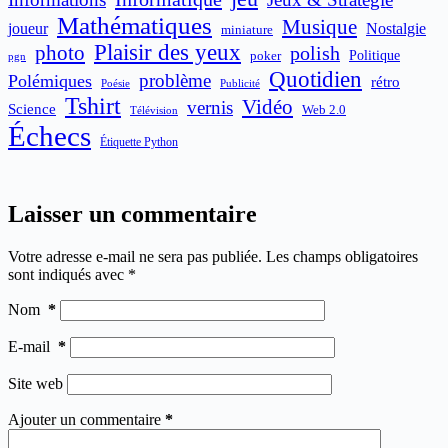
Mathématiques
Musique
joueur
Nostalgie
miniature
Plaisir des yeux
photo
polish
poker
Politique
pgn
Quotidien
problème
Polémiques
rétro
Publicité
Poésie
Tshirt
Vidéo
vernis
Science
Web 2.0
Télévision
Échecs
Étiquette Python
Laisser un commentaire
Votre adresse e-mail ne sera pas publiée.
Les champs obligatoires
sont indiqués avec
*
Nom
*
E-mail
*
Site web
Ajouter un commentaire
*