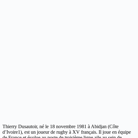
Thierry Dusautoir, né le 18 novembre 1981 à Abidjan (Côte
d’Ivoire1), est un joueur de rugby à XV français. Il joue en équipe
de France et évolue au poste de troisième ligne aile au sein de