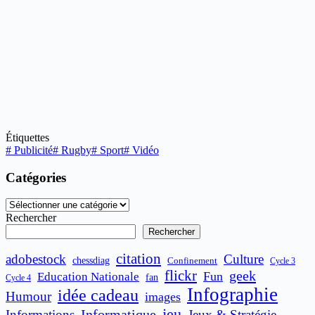
Étiquettes
#
Publicité
#
Rugby
#
Sport
#
Vidéo
Catégories
Catégories
Rechercher
Rechercher
citation
adobestock
Culture
chessdiag
Confinement
Cycle 3
flickr
geek
Fun
Education Nationale
fan
Cycle 4
Infographie
idée cadeau
Humour
images
jeu
Informatique
Informations
Jeux & Stratégie